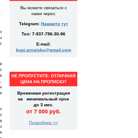
Вы можете связаться с
нами через:
Telegram:
Нажмите тут
о
Тел:
7-937-796-30-96
ы
с
E-mail:
kupi.propisku@gmail.com
о
с
а
НЕ ПРОПУСТИТЕ: ОТЛИЧНАЯ
,
ЦЕНА НА ПРОПИСКУ!
и
м
Временная регистрация
на минимальный срок
до 3 мес.
т
от 7 000 руб.
ю
а
Подробнее >>
о
я
о