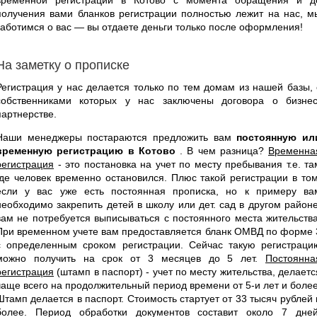
получения вами бланков регистрации полностью лежит на нас, м
заботимся о вас — вы отдаете деньги только после оформления!
На заметку о прописке
Регистрация у нас делается только по тем домам из нашей базы, 
собственниками которых у нас заключены договора о бизнес
партнерстве.
Наши менеджеры постараются предложить вам
постоянную ил
временную регистрацию в Котово
. В чем разница?
Временна
регистрация
- это постановка на учет по месту пребывания т.е. та
где человек временно остановился. Плюс такой регистрации в том
если у вас уже есть постоянная прописка, но к примеру ва
необходимо закрепить детей в школу или дет. сад в другом районе
вам не потребуется выписываться с постоянного места жительства
При временном учете вам предоставляется бланк ОМВД по форме 
с определенным сроком регистрации. Сейчас такую регистраци
можно получить на срок от 3 месяцев до 5 лет.
Постоянна
регистрация
(штамп в паспорт) - учет по месту жительства, делаетс
чаще всего на продолжительный период времени от 5-и лет и более
Штамп делается в паспорт. Стоимость стартует от 33 тысяч рублей 
более. Период обработки документов составит около 7 дней