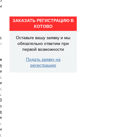
ы
ЗАКАЗАТЬ РЕГИСТРАЦИЮ В
КОТОВО
с
Оставьте вашу заявку и мы
-
обязательно ответим при
первой возможности
и
Подать заявку на
я
регистрацию
м
,
м
,
.
3
ю
я
я
.
и
.