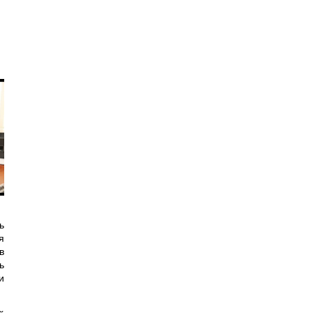
ь
я
в
ь
и