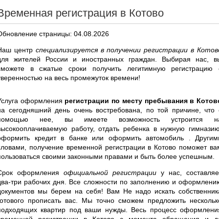
Временная регистрация в Котово
Обновление страницы: 04.08.2026
Наш центр
специализируется в получении регистрации в Котов
для жителей России и иностранных граждан. Выбирая нас, в
сможете в сжатые сроки получить легитимную регистрацию 
уверенностью на весь промежуток времени!
Услуга оформления
регистрации по месту пребывания в Котов
на сегодняшний день очень востребована, по той причине, что 
помощью нее, вы имеете возможность устроится н
высокооплачиваемую работу, отдать ребенка в нужную гимназию
оформить кредит в банке или оформить автомобиль . Другим
словами, получение временной регистрации в Котово поможет ва
пользоваться своими законными правами и быть более успешным.
Срок оформления
официальной регистрации
у нас, составляе
два-три рабочих дня. Все сложности по заполнению и оформлени
документов мы берем на себя! Вам Не надо искать собственник
готового прописать вас. Мы точно сможем предложить нескольк
подходящих квартир под ваши нужды. Весь процесс оформлени
временной регистрации в Котово с момента обращения и д