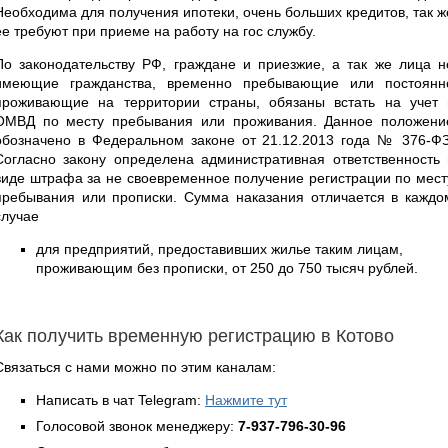
Необходима для получения ипотеки, очень больших кредитов, так ж
ее требуют при приеме на работу на гос службу.
По законодательству РФ, граждане и приезжие, а так же лица н
имеющие гражданства, временно пребывающие или постоянн
проживающие на территории страны, обязаны встать на учет 
ОМВД по месту пребывания или проживания. Данное положени
обозначено в Федеральном законе от 21.12.2013 года № 376-ФЗ
Согласно закону определена административная ответственность 
виде штрафа за не своевременное получение регистрации по мест
пребывания или прописки. Сумма наказания отличается в каждо
случае
для предприятий, предоставивших жилье таким лицам,
проживающим без прописки, от 250 до 750 тысяч рублей.
Как получить временную регистрацию в Котово
Связаться с нами можно по этим каналам:
Написать в чат Telegram:
Нажмите тут
Голосовой звонок менеджеру:
7-937-796-30-96